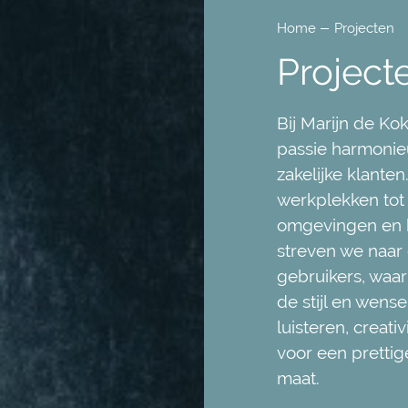
Home
Projecten
Project
Bij Marijn de Ko
passie harmonieu
zakelijke klante
werkplekken tot 
omgevingen en 
streven we naar
gebruikers, waarb
de stijl en wen
luisteren, creat
voor een prettig
maat.