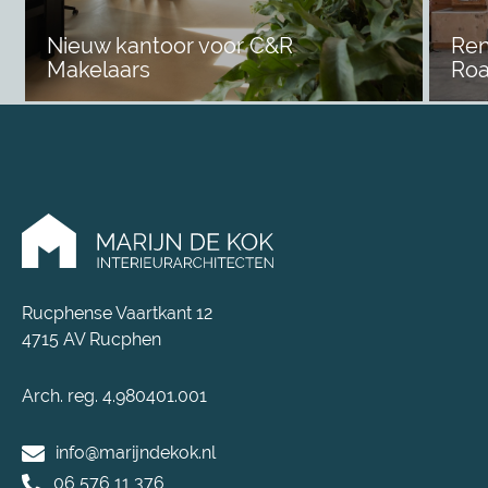
Nieuw kantoor voor C&R
Ren
Makelaars
Roa
Rucphense Vaartkant 12
4715 AV Rucphen
Arch. reg. 4.980401.001
info@marijndekok.nl
06 576 11 376