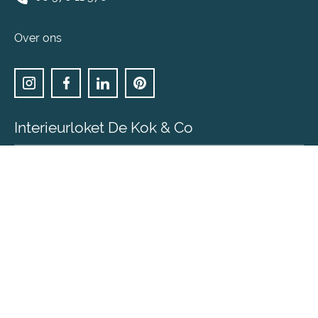
Over ons
Interieurloket De Kok & Co
Heb je een eenvoudige interieur vraag en ben je op
zoek naar interieuradvies & inspiratie voor een
bepaalde ruimte?
Bezoek DeKokenCo.nl