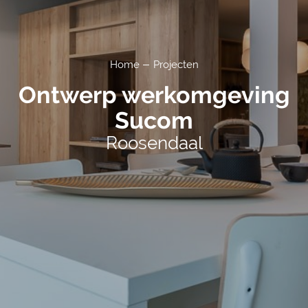
Home
Projecten
Ontwerp werkomgeving
Sucom
Roosendaal