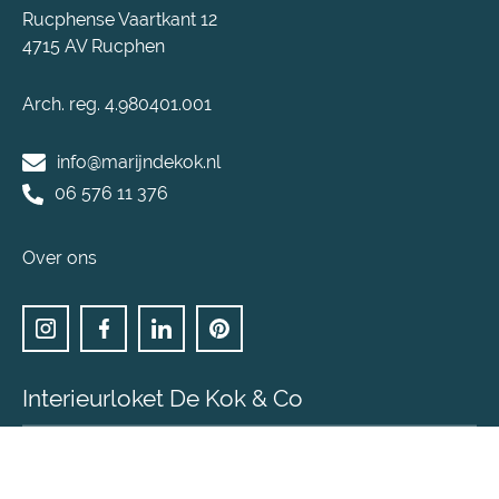
Rucphense Vaartkant 12
4715 AV Rucphen
Arch. reg. 4.980401.001
info@marijndekok.nl
06 576 11 376
Over ons
Interieurloket De Kok & Co
Heb je een eenvoudige interieur vraag en ben je op
zoek naar interieuradvies & inspiratie voor een