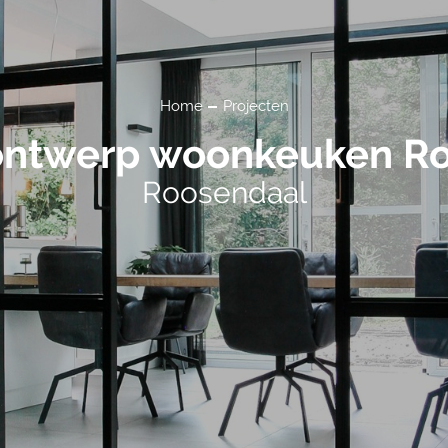
Home
Projecten
rontwerp woonkeuken R
Roosendaal