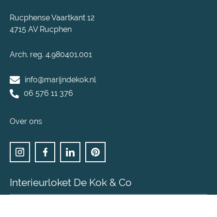
Rucphense Vaartkant 12
4715 AV Rucphen
Arch. reg. 4.980401.001
info@marijndekok.nl
06 576 11 376
Over ons
Interieurloket De Kok & Co
Heb je een eenvoudige interieur vraag en ben je op
zoek naar interieuradvies & inspiratie voor een