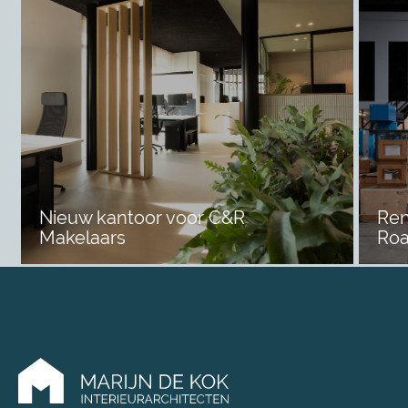
Nieuw kantoor voor C&R
Ren
Makelaars
Roa