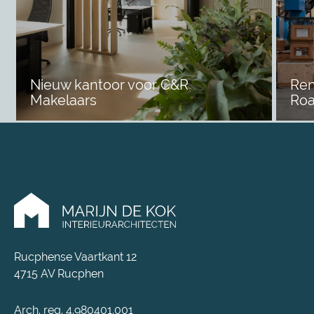
Nieuw kantoor voor C&R
Ren
Makelaars
Roa
Rucphense Vaartkant 12
4715 AV Rucphen
Arch. reg. 4.980401.001