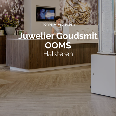
Home
Projecten
Juwelier Goudsmit
OOMS
Halsteren