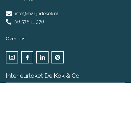
info@marijndekok.nl
06 576 11 376
Over ons
Interieurloket De Kok & Co
Heb je een eenvoudige interieur vraag en ben je op
zoek naar interieuradvies & inspiratie voor een
bepaalde ruimte?
Bezoek DeKokenCo.nl