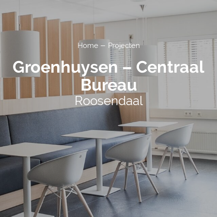
Home
Projecten
Groenhuysen – Centraal
Bureau
Roosendaal