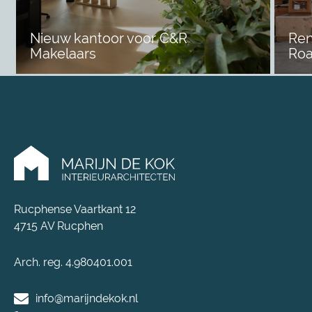
Nieuw kantoor voor C&R
Ren
Makelaars
Roa
Rucphense Vaartkant 12
4715 AV Rucphen
Arch. reg. 4.980401.001
info@marijndekok.nl