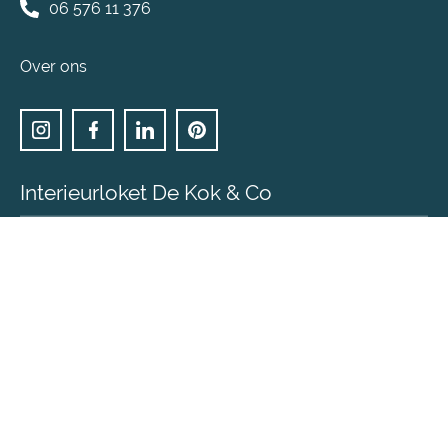
06 576 11 376
Over ons
Interieurloket De Kok & Co
Heb je een eenvoudige interieur vraag en ben je op
zoek naar interieuradvies & inspiratie voor een
bepaalde ruimte?
Bezoek DeKokenCo.nl