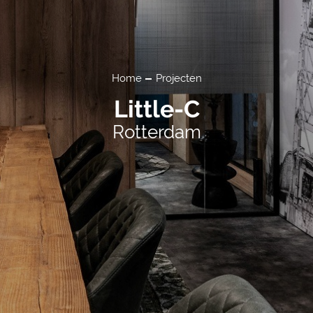
Home
Projecten
Little-C
Rotterdam