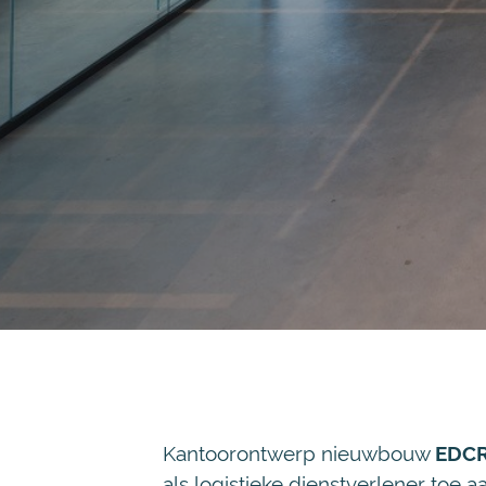
Kantoorontwerp nieuwbouw
EDC
als logistieke dienstverlener to