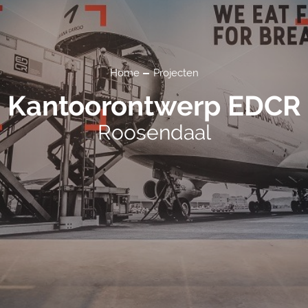
Home
Projecten
Kantoorontwerp EDCR
Roosendaal