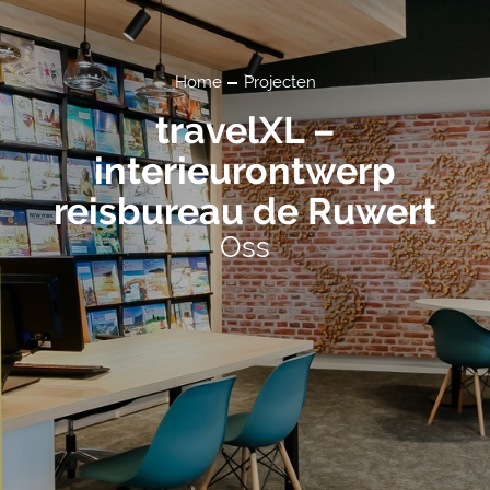
Home
Projecten
travelXL –
interieurontwerp
reisbureau de Ruwert
Oss